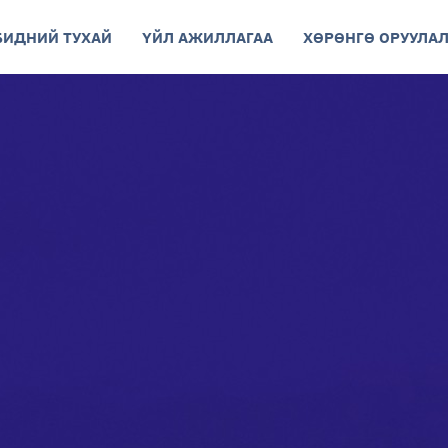
БИДНИЙ ТУХАЙ
ҮЙЛ АЖИЛЛАГАА
ХӨРӨНГӨ ОРУУЛАЛ