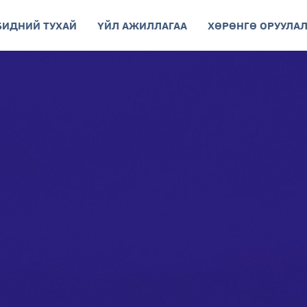
БИДНИЙ ТУХАЙ
ҮЙЛ АЖИЛЛАГАА
ХӨРӨНГӨ ОРУУЛАЛ