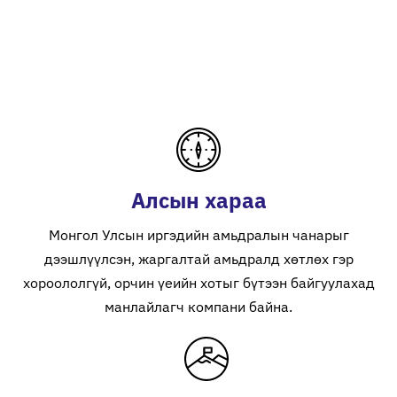
Дотоодоос Хөрөнгө оруулалт татан үйл
ажиллагаагаа шинэ түвшинд гаргав.
Алсын хараа
Монгол Улсын иргэдийн амьдралын чанарыг
дээшлүүлсэн, жаргалтай амьдралд хөтлөх гэр
хороололгүй, орчин үеийн хотыг бүтээн байгуулахад
манлайлагч компани байна.