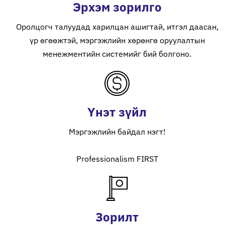
Эрхэм зорилго
Оролцогч талуудад харилцан ашигтай, итгэл даасан,
үр өгөөжтэй, мэргэжлийн хөрөнгө оруулалтын
менежментийн системийг бий болгоно.
Үнэт зүйл
Мэргэжлийн байдал нэгт!
Professionalism FIRST
Зорилт