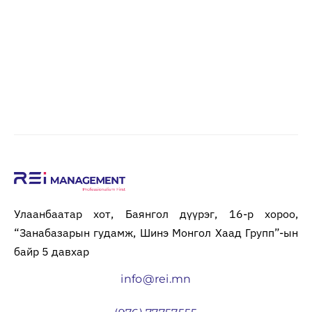
Улаанбаатар хот, Баянгол дүүрэг, 16-р хороо,
“Занабазарын гудамж, Шинэ Монгол Хаад Групп”-ын
байр 5 давхар
info@rei.mn