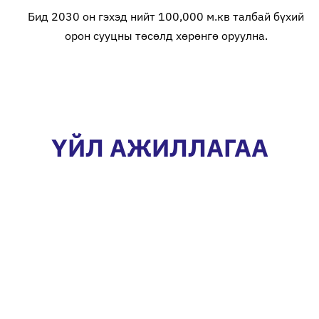
Бид 2030 он гэхэд нийт 100,000 м.кв талбай бүхий
орон сууцны төсөлд хөрөнгө оруулна.
ҮЙЛ АЖИЛЛАГАА
Хөрөнгө
Барилгын төслийн
оруулалтын
менежмент
менежмент
Бидний хувьд барилгын
Төслийн үе шат болон
салбарт үзүүлж буй олон
онцлогт тохирсон хөрөнгө
талт цогц үйл
оруулалтын багц үүсгэж,
ажиллагаагаар дамжуулж,
хөрөнгө оруулалтыг
өөрсдийн экосистемийн