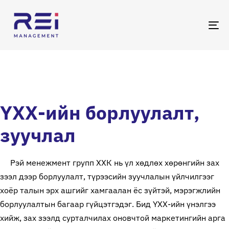
TO
ҮХХ-ийн борлуулалт,
зуучлал
Рэй менежмент групп ХХК нь үл хөдлөх хөрөнгийн зах
зээл дээр борлуулалт, түрээсийн зуучлалын үйлчилгээг
хоёр талын эрх ашгийг хамгаалан ёс зүйтэй, мэрэгжлийн
борлуулалтын багаар гүйцэтгэдэг. Бид ҮХХ-ийн үнэлгээ
хийж, зах зээлд сурталчилах оновчтой маркетингийн арга