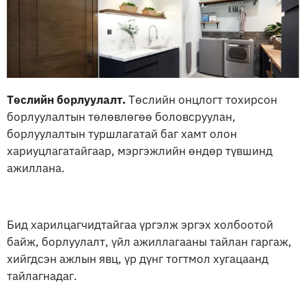
Төслийн борлуулалт.
Төслийн онцлогт тохирсон
борлуулалтын төлөвлөгөө боловсруулан,
борлуулалтын туршлагатай баг хамт олон
хариуцлагатайгаар, мэргэжлийн өндөр түвшинд
ажиллана.
Бид харилцагчидтайгаа үргэлж эргэх холбоотой
байж, борлуулалт, үйл ажиллагааны тайлан гаргаж,
хийгдсэн ажлын явц, үр дүнг тогтмол хугацаанд
тайлагнадаг.