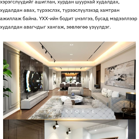
хэрэгслүүдийг ашиглан, хурдан шуурхай худалдах,
худалдан авах, түрээслэх, түрээслүүлэхэд хамтран
ажиллаж байна. ҮХХ-ийн бодит үнэлгээ, бусад мэдээллээр
худалдан авагчдыг хангаж, зөвлөгөө үзүүлдэг.