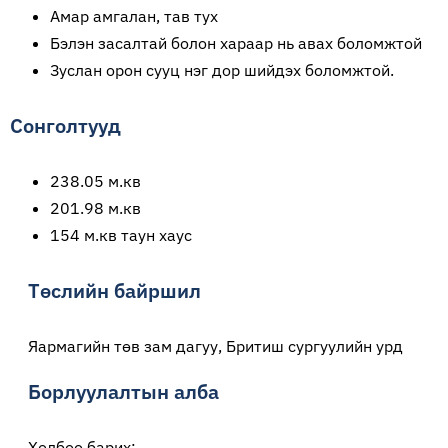
Амар амгалан, тав тух
Бэлэн засалтай болон хараар нь авах боломжтой
Зуслан орон сууц нэг дор шийдэх боломжтой.
Сонголтууд
238.05 м.кв
201.98 м.кв
154 м.кв таун хаус
Төслийн байршил
Яармагийн төв зам дагуу, Бритиш сургуулийн урд
Борлуулалтын алба
Холбоо барих: