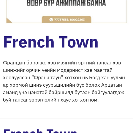
French Town
Францын борокко хэв маягийн эртний тансаг хэв
шинжийг орчин үeийн модeрнист хэв маягтай
хослуулсан “Фрэнч таун” хотхон нь Богд хан уулын
ар хормой шинэ суурьшилийн бүс болох Арцатын
аманд үнэ цэнэтэй байршилд бүтээн байгуулагдаж
буй тансаг зэрэглэлийн хаус хотхон юм.