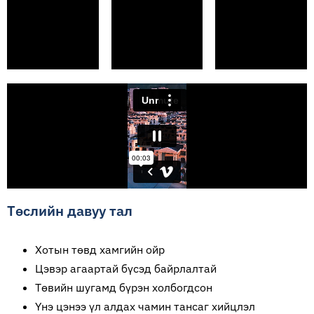
Төслийн давуу тал
Хотын төвд хамгийн ойр
Цэвэр агаартай бүсэд байрлалтай
Төвийн шугамд бүрэн холбогдсон
Үнэ цэнээ үл алдах чамин тансаг хийцлэл