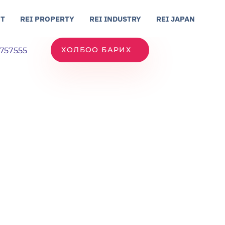
Т
REI PROPERTY
REI INDUSTRY
REI JAPAN
ХОЛБОО БАРИХ
7757555