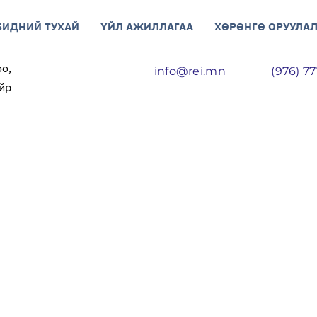
БИДНИЙ ТУХАЙ
ҮЙЛ АЖИЛЛАГАА
ХӨРӨНГӨ ОРУУЛАЛ
о,
info@rei.mn
(976) 7
йр