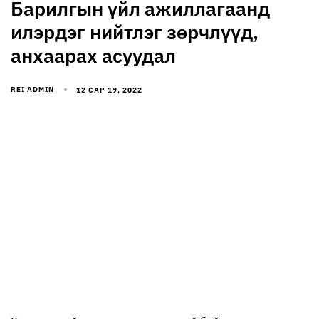
Барилгын үйл ажиллагаанд
илэрдэг нийтлэг зөрчлүүд,
анхаарах асуудал
REI ADMIN
12 САР 19, 2022