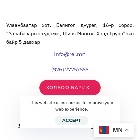
Улаанбаатар хот, Баянгол дүүрэг, 16-р хороо,
“Занабазарын гудамж, Шинэ Монгол Хаад Групп”-ын
байр 5 давхар
info@rei.mn
(976) 77757555
ХОЛБОО БАРИХ
This website uses cookies to improve your
web experience.
ACCEPT
© 2025 REI MANAGEMENT. All rights reserved.
MN