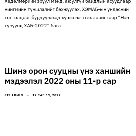
Хөдөлмөрийн эрүүл мэнд, аюулгүй байдлын асуудлаар
нийгмийн түншлэлийг бэхжүүлэх, ХЭМАБ-ын үндэсний
тогтолцоог бүрдүүлэхэд хүчээ нэгтгэх зорилгоор “Нэн
түрүүнд ХАБ-2022” бага
Шинэ орон сууцны үнэ ханшийн
мэдээлэл 2022 оны 11-р сар
REI ADMIN
12 САР 19, 2022