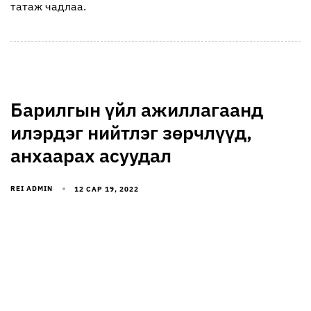
татаж чадлаа.
Барилгын үйл ажиллагаанд
илэрдэг нийтлэг зөрчлүүд,
анхаарах асуудал
REI ADMIN
12 САР 19, 2022