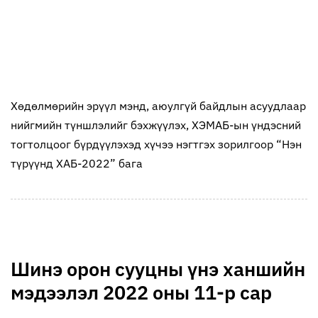
Хөдөлмөрийн эрүүл мэнд, аюулгүй байдлын асуудлаар
нийгмийн түншлэлийг бэхжүүлэх, ХЭМАБ-ын үндэсний
тогтолцоог бүрдүүлэхэд хүчээ нэгтгэх зорилгоор “Нэн
түрүүнд ХАБ-2022” бага
Шинэ орон сууцны үнэ ханшийн
мэдээлэл 2022 оны 11-р сар