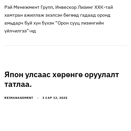
Рэй Менежмент Групп, Инвескор Лизинг ХХК-тай
хамтран ажиллаж эхэлсэн бөгөөд гадаад оронд
амьдарч буй хүн бүхэн “Орон сууц лизингийн
үйлчилгээ”-нд
Япон улсаас хөрөнгө оруулалт
татлаа.
REIMANAGEMENT
3 САР 13, 2025