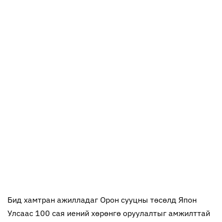
Бид хамтран ажилладаг Орон сууцны төсөлд Япон
Улсаас 100 сая иений хөрөнгө оруулалтыг амжилттай