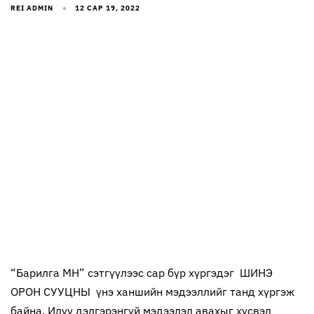
REI ADMIN
12 САР 19, 2022
“Барилга МН” сэтгүүлээс сар бүр хүргэдэг ШИНЭ
ОРОН СУУЦНЫ үнэ ханшийн мэдээллийг танд хүргэж
байна. Илүү дэлгэрэнгүй мэдээлэл авахыг хүсвэл