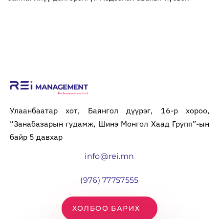
Улаанбаатар хот, Баянгол дүүрэг, 16-р хороо,
“Занабазарын гудамж, Шинэ Монгол Хаад Групп”-ын
байр 5 давхар
info@rei.mn
(976) 77757555
ХОЛБОО БАРИХ