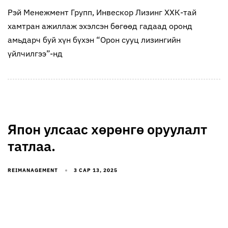
Рэй Менежмент Групп, Инвескор Лизинг ХХК-тай
хамтран ажиллаж эхэлсэн бөгөөд гадаад оронд
амьдарч буй хүн бүхэн “Орон сууц лизингийн
үйлчилгээ”-нд
Япон улсаас хөрөнгө оруулалт
татлаа.
REIMANAGEMENT
3 САР 13, 2025