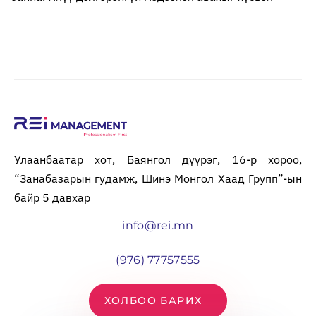
Улаанбаатар хот, Баянгол дүүрэг, 16-р хороо,
“Занабазарын гудамж, Шинэ Монгол Хаад Групп”-ын
байр 5 давхар
info@rei.mn
(976) 77757555
ХОЛБОО БАРИХ