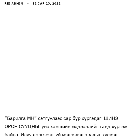
REI ADMIN
12 САР 19, 2022
“Барилга МН” сэтгүүлээс сар бүр хүргэдэг ШИНЭ
ОРОН СУУЦНЫ үнэ ханшийн мэдээллийг танд хүргэж
байна. Илүү дэлгэрэнгүй мэдээлэл авахыг хүсвэл