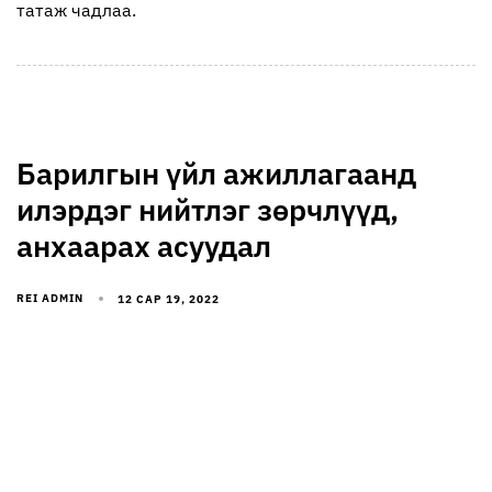
татаж чадлаа.
Барилгын үйл ажиллагаанд
илэрдэг нийтлэг зөрчлүүд,
анхаарах асуудал
REI ADMIN
12 САР 19, 2022