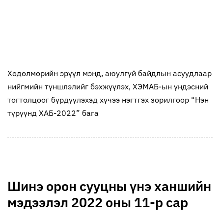
Хөдөлмөрийн эрүүл мэнд, аюулгүй байдлын асуудлаар
нийгмийн түншлэлийг бэхжүүлэх, ХЭМАБ-ын үндэсний
тогтолцоог бүрдүүлэхэд хүчээ нэгтгэх зорилгоор “Нэн
түрүүнд ХАБ-2022” бага
Шинэ орон сууцны үнэ ханшийн
мэдээлэл 2022 оны 11-р сар