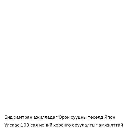
Бид хамтран ажилладаг Орон сууцны төсөлд Япон
Улсаас 100 сая иений хөрөнгө оруулалтыг амжилттай