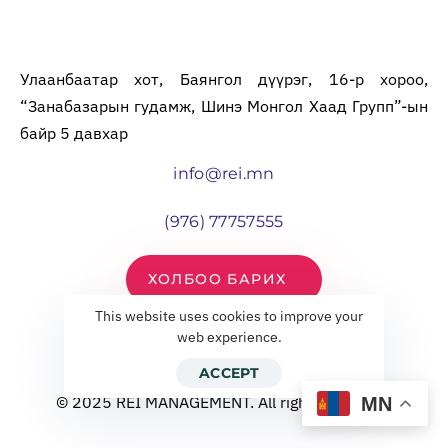
Улаанбаатар хот, Баянгол дүүрэг, 16-р хороо,
“Занабазарын гудамж, Шинэ Монгол Хаад Групп”-ын
байр 5 давхар
info@rei.mn
(976) 77757555
ХОЛБОО БАРИХ
This website uses cookies to improve your
web experience.
ACCEPT
© 2025 REI MANAGEMENT. All rights reserved.
MN