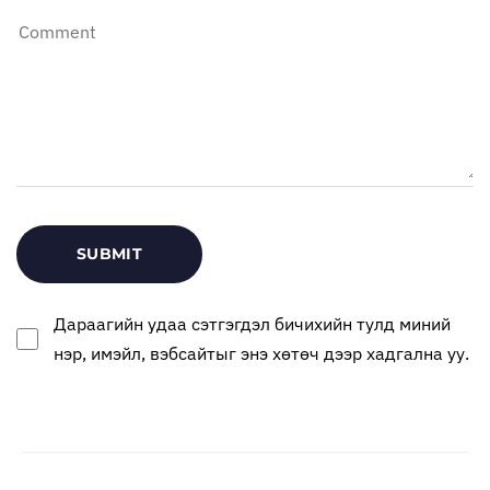
Дараагийн удаа сэтгэгдэл бичихийн тулд миний
нэр, имэйл, вэбсайтыг энэ хөтөч дээр хадгална уу.