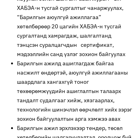
ХАБЭА-н тусгай сургалтыг чанаржуулах,
“Барилгын аюулгүй ажиллагаа”
хөтөлбөрөөр 20 цагийн ХАБЭА-н тусгай
сургалтанд хамрагдаж, шалгалтанд
тэнцсэн суралцагчдын сертификат,
мэдээллийн санд үзлэг зохион байгуулах
Барилгын ажилд ашиглагдаж байгаа
насжилт өндөртэй, аюулгүй ажиллагааны
шаардлага хангахгүй тоног
төхөөрөмжүүдийн ашиглалтын талаарх
тандалт судалгааг хийж, хязгаарлах,
технологийн шинэчлэл өөрчлөлт хийх зэрэг
зохион байгуулалтын арга хэмжээ авах
Барилгын ажил эрхлэхээр тендер, төсөл
хөтөлбөрийн шалгаруулалтад оролцож буй