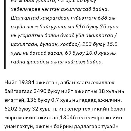
нэгж байгууллага, 42 бригад буюу
хөдөлмөрөө нэгтгэн ажиллагсад байна.
Шалгалтад хамрагдсан гүйцэтгэгч 688 аж
ахуйн нэгж байгууллагын 516 буюу 75 хувь
нь угсралтын болон бусад үйл ажиллагаа /
цахилгаан, дулаан, холбоо/, 103 буюу 15.0
хувь нь дотоод засал, 69 буюу 10.0 хувь нь
гадна фасадны ажил хийгдэж байна.
Нийт 19384 ажилтан, албан хаагч ажиллаж
байгаагаас 3490 буюу нийт ажилтны 18 хувь нь
эмэгтэй, 136 буюу 0.7 хувь нь гадаад ажилчин,
6202 буюу 32 хувь нь инженер техникийн болон
мэргэжлийн ажилтан,13046 нь нь мэргэжлийн
үнэмлэхгүй, ажлын байрны дадлагаар тухайн