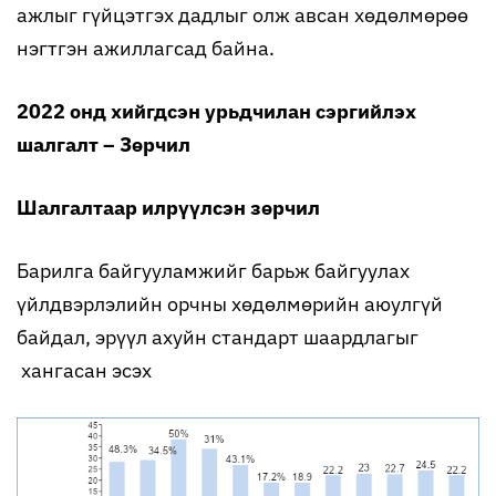
ажлыг гүйцэтгэх дадлыг олж авсан хөдөлмөрөө
нэгтгэн ажиллагсад байна.
2022 онд хийгдсэн урьдчилан сэргийлэх
шалгалт – Зөрчил
Шалгалтаар илрүүлсэн зөрчил
Барилга байгууламжийг барьж байгуулах
үйлдвэрлэлийн орчны хөдөлмөрийн аюулгүй
байдал, эрүүл ахуйн стандарт шаардлагыг
хангасан эсэх