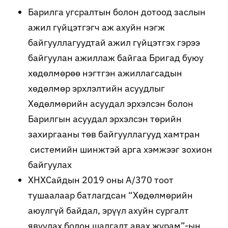
Барилга угсралтын болон дотоод заслын
ажил гүйцэтгэгч аж ахуйн нэгж
байгууллагуудтай ажил гүйцэтгэх гэрээ
байгуулан ажиллаж байгаа Бригад буюу
хөдөлмөрөө нэгтгэн ажиллагсадын
хөдөлмөр эрхлэлтийн асуудлыг
Хөдөлмөрийн асуудал эрхэлсэн болон
Барилгын асуудал эрхэлсэн төрийн
захиргааны төв байгууллагууд хамтран
системийн шинжтэй арга хэмжээг зохион
байгуулах
ХНХСайдын 2019 оны А/370 тоот
тушаалаар батлагдсан “Хөдөлмөрийн
аюулгүй байдал, эрүүл ахуйн сургалт
явуулах болон шалгалт авах журам”-ын