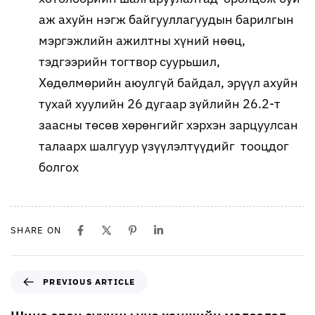
аж ахуйн нэгж байгууллагуудын барилгын
мэргэжлийн ажилтны хүний нөөц,
тэдгээрийн тогтвор суурьшил,
Хөдөлмөрийн аюулгүй байдал, эрүүл ахуйн
тухай хуулийн 26 дугаар зүйлийн 26.2-т
заасны төсөв хөрөнгийг хэрхэн зарцуулсан
талаарх шалгуур үзүүлэлтүүдийг тооцдог
болгох
SHARE ON
PREVIOUS ARTICLE