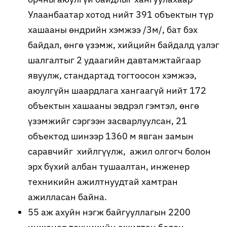
Улаанбаатар хотод нийт 391 объектын түр
хашааны өндрийн хэмжээ /3м/, бат бэх
байдал, өнгө үзэмж, хийцийн байдалд үзлэг
шалгалтыг 2 удаагийн давтамжтайгаар
явуулж, стандартад тогтоосон хэмжээ,
аюулгүйн шаардлага хангаагүй нийт 172
объектын хашааны эвдрэл гэмтэл, өнгө
үзэмжийг сэргээн засварлуулсан, 21
объектод шинээр 1360 м явган замын
саравчийг хийлгүүлж, ажил олгогч болон
эрх бүхий албан тушаалтан, инженер
техникийн ажилтнуудтай хамтран
ажилласан байна.
55 аж ахуйн нэгж байгууллагын 2200