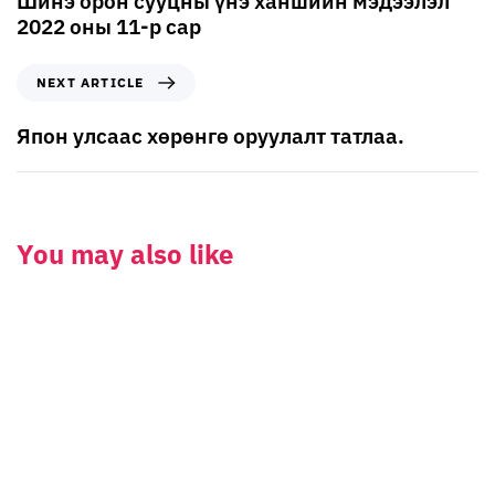
Шинэ орон сууцны үнэ ханшийн мэдээлэл
2022 оны 11-р сар
NEXT ARTICLE
Япон улсаас хөрөнгө оруулалт татлаа.
You may also like