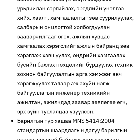
урьдчилан сэргийлэх, эрсдлийн үнэлгээ
хийх, хаалт, хамгаалалтыг зөв суурилуулах,
салбарын онцлогтой холбогдуулан
зааварчилгааг өгөх, ажлын хувцас
хамгаалах хэрэгслийг ажлын байранд зөв
хэрэглэж хэвшүүлэх, өндрийн хамгаалах
бүсийн бэхлэх нөхцөлийг бүрдүүлэх техник
зохион байгуулалтын арга хэмжээг авч
хэрэгжүүлэх талаар аж ахуйн нэгж
байгууллагын инженер техникийн
ажилтан, ажилчдад заавар зөвлөгөө өгч,
эрх зүйн туслалцаа үзүүлсэн.
Барилгын түр хашаа MNS 5414:2004
стандартын шаардлагын дагуу барилгын
орчны аюулгүй байдлыг хангуулахаар