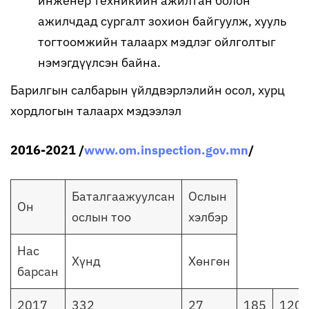
инженер техникийн ажилтан болон
ажилчдад сургалт зохион байгуулж, хууль
тогтоомжийн талаарх мэдлэг ойлголтыг
нэмэгдүүлсэн байна.
Барилгын салбарын үйлдвэрлэлийн осол, хурц
хордлогын талаарх мэдээлэл
2016-2021 /
www.om.inspection.gov.mn
/
Баталгаажуулсан
Ослын
Он
ослын тоо
хэлбэр
Нас
Хүнд
Хөнгөн
барсан
2017
332
27
185
120