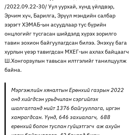
/2022.09.22-30/ Уул уурхай, хүнд үйлдвэр,
Эрчим хүч, Барилга, Эрүүл мэндийн салбар
зэрэгт ХЭМАБ-ын асуудлаар тус бүрийн
онцлогийг тусгасан шийдэлд хүрэх зорилго
тавин зохион байгуулагдсан билээ. Энэхүү бага
хурлын үеэр тавигдсан МХЕГ-ын ахлах байцаагч
Ш.Хонгорзулын тавьсан илтгэлийг танилцуулж
байна.
Мэргэжлийн хяналтын Ерөнхий газрын 2022
онд хийгдсэн урьдчилан сэргийлэх
шалгалтанд нийт 1376 байгууллага, иргэн
хамрагдсан. Үүнд, 646 захиалагч, 688
ерөнхий болон туслан гүйцэтгэгч аж ахуйн