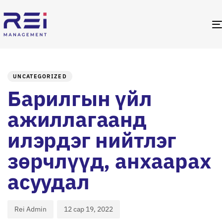
PUBLISHED
Author
Published
IN:
on:
UNCATEGORIZED
Барилгын үйл
ажиллагаанд
илэрдэг нийтлэг
зөрчлүүд, анхаарах
асуудал
Rei Admin
12 сар 19, 2022