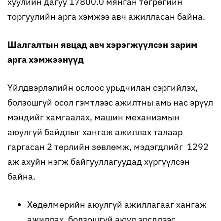
хуулийн дагуу 17800.0 мянган төгрөгийн
торгуулийн арга хэмжээ авч ажилласан байна.
Шалгалтын явцад авч хэрэгжүүлсэн зарим
арга хэмжээнүүд
Үйлдвэрлэлийн ослоос урьдчилан сэргийлэх,
болзошгүй осол гэмтлээс ажилтны амь нас эрүүл
мэндийг хамгаалах, машин механизмын
аюулгүй байдлыг хангаж ажиллах талаар
гаргасан 2 төрлийн зөвлөмж, мэдэгдлийг 1292
аж ахуйн нэгж байгууллагуудад хүргүүлсэн
байна.
Хөдөлмөрийн аюулгүй ажиллагааг хангаж
ажиллах, болзошгүй аюул эрсдлээс