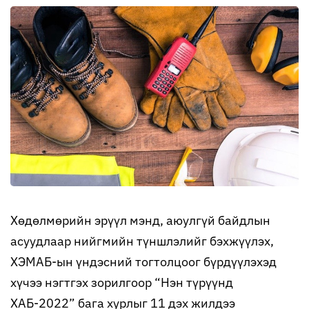
Хөдөлмөрийн эрүүл мэнд, аюулгүй байдлын
асуудлаар нийгмийн түншлэлийг бэхжүүлэх,
ХЭМАБ-ын үндэсний тогтолцоог бүрдүүлэхэд
хүчээ нэгтгэх зорилгоор “Нэн түрүүнд
ХАБ-2022” бага хурлыг 11 дэх жилдээ